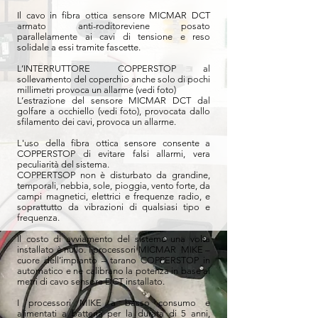
Il cavo in fibra ottica sensore MICMAR DCT
armato anti-roditoreviene posato
parallelamente ai cavi di tensione e reso
solidale a essi tramite fascette.
L’INTERRUTTORE COPPERSTOP al
sollevamento del coperchio anche solo di pochi
millimetri provoca un allarme (vedi foto)
L’estrazione del sensore MICMAR DCT dal
golfare a occhiello (vedi foto), provocata dallo
sfilamento dei cavi, provoca un allarme.
L'uso della fibra ottica sensore consente a
COPPERSTOP di evitare falsi allarmi, vera
peculiarità del sistema.
COPPERTSOP non è disturbato da grandine,
temporali, nebbia, sole, pioggia, vento forte, da
campi magnetici, elettrici e frequenze radio, e
soprattutto da vibrazioni di qualsiasi tipo e
frequenza.
Il costo di avviamento del sistema una volta
installato è nullo. I processori MICMAR MIKE –
cuore dell’impianto – tarano COPPERSTOP in
automatico e ne calibrano la potenza in base ai
metri di cavo sensore DCT installato.
I processori MIKE a basso consumo e
alimentati a batteria per la durata di 5 anni,