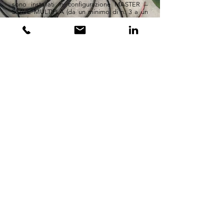
sono installati in configurazione MASTER –
SLAVE MULTIPLA (da un minimo di n. 3 a un
massimo di 250).
Gli allarmi derivanti dai processori MIKE vengo
riportati su scheda di interfaccia collegata a
centrale allarme (possibilità di mappe grafiche).
La gestione degli allarmi, tra i quali anche la
segnalazione di batteria bassa, avviene per
zone singole. Il sabotaggio delle batterie è
causa di allarme.COPPERSTOPpuò essere
collegato a sistema di videosorveglianza.
Gli allarmi possono essere inviati a un centro di
controllo distante centinaia di chilometri.
COPPERSTOP non ha bisogno di una rete di
alimentazione fissa néper l’invio del segnale
consentendo un risparmio in termini di
materiale che di tempi di installazione.
Per ulteriori informazioni tecniche e per
preventivi occorre scrivere a:
micmar@defspa.it